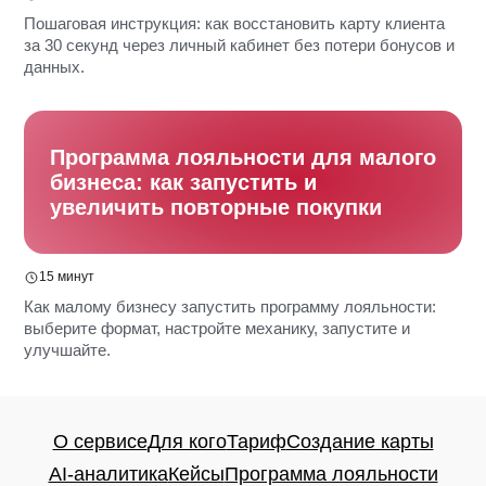
Пошаговая инструкция: как восстановить карту клиента
за 30 секунд через личный кабинет без потери бонусов и
данных.
Программа лояльности для малого
бизнеса: как запустить и
увеличить повторные покупки
О сервисе
Для кого
Тариф
Создание карты
AI-аналитика
Кейсы
Программа лояльности
API документация
База знаний
15 минут
Общие вопросы:
info@loyalclub.ru
Как малому бизнесу запустить программу лояльности:
Поддержка пользователей:
выберите формат, настройте механику, запустите и
support@loyalclub.ru
улучшайте.
8 (800) 770 - 75 - 21
Публичная оферта
Политика конфиденциальности
Москва, Сколково, Б-р Большой, д.
42, стр. 1
ООО "ЛОЯЛ КЛАБ"
ИНН 9715518580