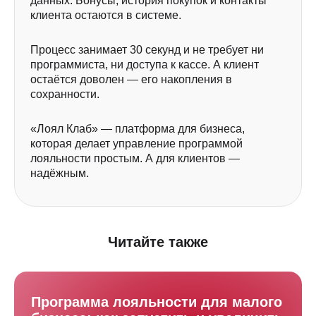
данных. Бонусы, история покупок и контакты
клиента остаются в системе.
Процесс занимает 30 секунд и не требует ни
программиста, ни доступа к кассе. А клиент
остаётся доволен — его накопления в
сохранности.
«Лоял Клаб» — платформа для бизнеса,
Покажем, сколько денег скрыто
которая делает управление программой
в вашей клиентской базе
лояльности простым. А для клиентов —
надёжным.
Забронируйте встречу, и мы настроим
программу лояльности под ключ для вас
совершенно бесплатно
Читайте также
+7
Программа лояльности для малого