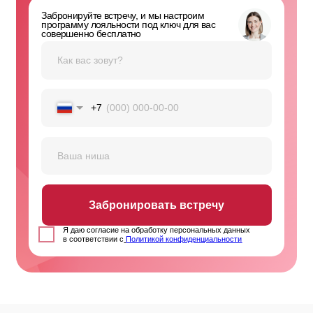
ИНН 9715518580