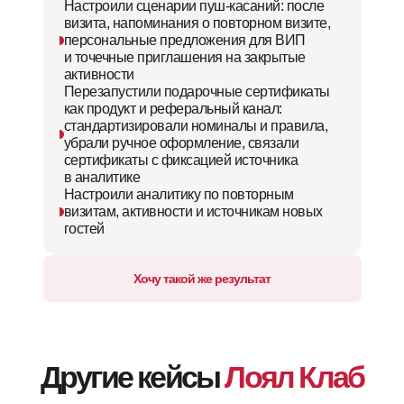
Настроили сценарии пуш-касаний: после
визита, напоминания о повторном визите,
Другие кейсы
Лоял Клаб
персональные предложения для ВИП
и точечные приглашения на закрытые
активности
Штамп-карты для бегового
Перезапустили подарочные сертификаты
клуба «Начни бегать за 21
3 мес.
как продукт и реферальный канал:
день»
стандартизировали номиналы и правила,
убрали ручное оформление, связали
в 2,2 раза
рост активности
+41%
сертификаты с фиксацией источника
переходы в регистрацию
на 18%
рост взноса за участие
в аналитике
290
новых участников
Настроили аналитику по повторным
визитам, активности и источникам новых
гостей
Хочу такой же результат
Фитнес-центр: система
4 мес.
абонементов
на 29%
рост посещаемости
+37%
продления абонементов