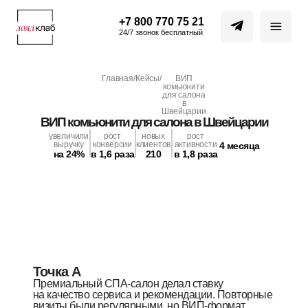
+7 800 770 75 21
24/7 звонок бесплатный
Главная
/
Кейсы
/
ВИП
комьюнити
для салона
в
Швейцарии
ВИП комьюнити для салона в Швейцарии
увеличили
рост
новых
рост
выручку
конверсии
клиентов
активности
4 месяца
на 24%
в 1,6 раза
210
в 1,8 раза
Точка А
Премиальный СПА-салон делал ставку
на качество сервиса и рекомендации. Повторные
визиты были регулярными, но ВИП-формат