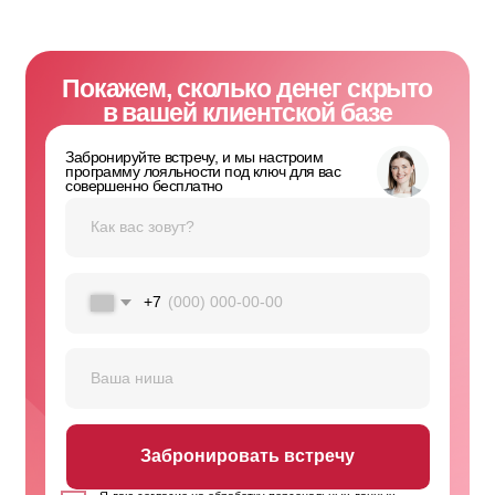
Забронировать встречу
Я даю согласие на обработку персональных данных
в соответствии с
Политикой конфиденциальности
О сервисе
Для кого
Тариф
Создание карты
AI-аналитика
Кейсы
Программа лояльности
API документация
База знаний
Общие вопросы:
info@loyalclub.ru
Поддержка пользователей:
support@loyalclub.ru
8 (800) 770 - 75 - 21
Публичная оферта
Политика конфиденциальности
Москва, Сколково, Б-р Большой, д.