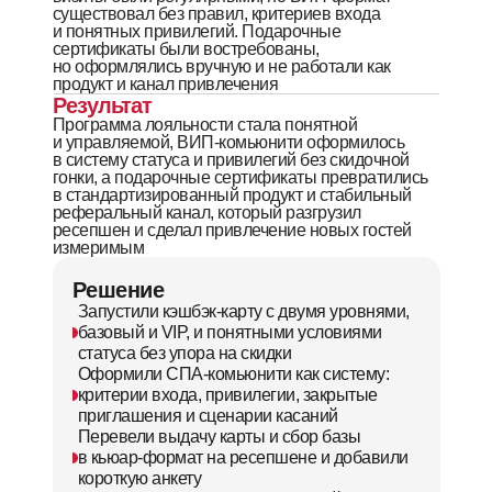
существовал без правил, критериев входа
и понятных привилегий. Подарочные
сертификаты были востребованы,
но оформлялись вручную и не работали как
продукт и канал привлечения
Результат
Программа лояльности стала понятной
и управляемой, ВИП-комьюнити оформилось
в систему статуса и привилегий без скидочной
гонки, а подарочные сертификаты превратились
в стандартизированный продукт и стабильный
реферальный канал, который разгрузил
ресепшен и сделал привлечение новых гостей
измеримым
Решение
Запустили кэшбэк-карту с двумя уровнями,
базовый и VIP, и понятными условиями
статуса без упора на скидки
Оформили СПА-комьюнити как систему:
критерии входа, привилегии, закрытые
приглашения и сценарии касаний
Перевели выдачу карты и сбор базы
в кьюар-формат на ресепшене и добавили
короткую анкету