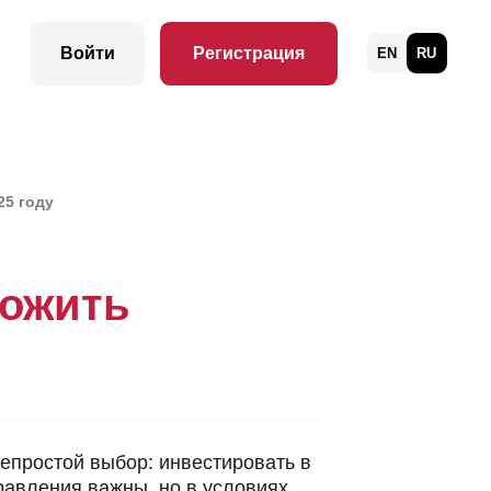
Регистрация
EN
RU
25 году
ложить
непростой выбор: инвестировать в
авления важны, но в условиях