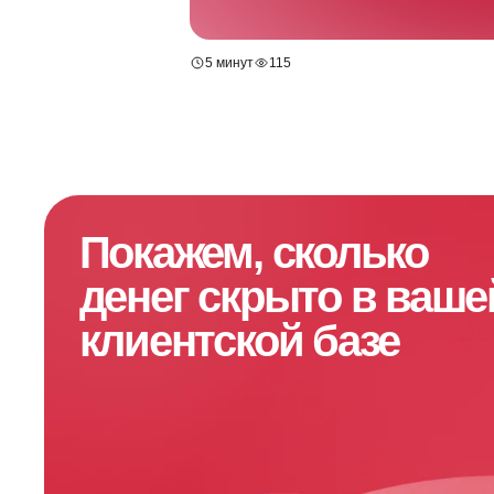
5 минут
115