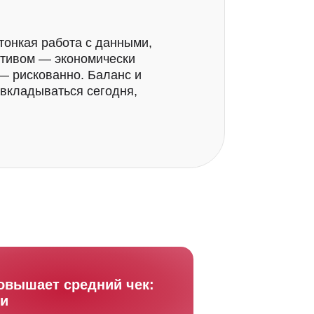
 тонкая работа с данными,
ктивом — экономически
— рискованно. Баланс и
 вкладываться сегодня,
 - 21
та
ности
о, Б-
2,
му
платно
овышает средний чек:
ки