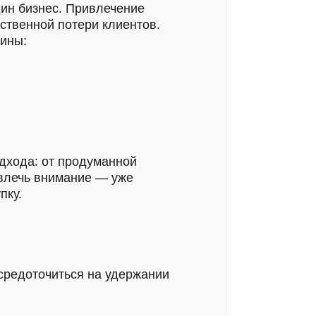
дин бизнес. Привлечение
ственной потери клиентов.
чины:
дхода: от продуманной
ивлечь внимание — уже
пку.
осредоточиться на удержании