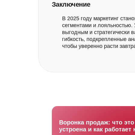
Заключение
В 2025 году маркетинг стан
сегментами и лояльностью.
выгодным и стратегически в
гибкость, подкрепленные ан
О сервисе
Для кого
Тариф
Создание карт
чтобы уверенно расти завтр
Программа лояльности
Кейсы
API докуме
ООО "ЛОЯЛ КЛАБ"
ИНН 9715518580
Общие вопросы:
info@loyalclub.ru
Покажем, сколько
Поддержка пользователей:
support@loyalc
денег скрыто в вашей
клиентской базе
Воронка продаж: что это 
устроена и как работает