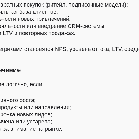
вратных покупок (ритейл, подписочные модели);
льная база клиентов;
ности новых привлечений;
ояльности или внедрение CRM-системы;
и LTV и повторных продажах.
риками становятся NPS, уровень оттока, LTV, средни
ечение
е логично, если:
тивного роста;
продукты или направления;
оронка новых лидов;
ичена или устарела;
 за внимание на рынке.