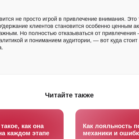
овится не просто игрой в привлечение внимания. Это
 Удержание клиентов становится особенно ценным а
ажным. Но полностью отказываться от привлечения 
алитикой и пониманием аудитории, — вот куда стоит
ы
AI-аналитика
8 (800) 770 - 75
а.
Публичная офер
нтация
База знаний
Политика
конфиденциаль
Москва, Сколков
р Большой, д. 4
стр. 1
Читайте также
lub.ru
Забронируйте встречу, и мы настроим програм
лояльности под ключ для вас совершенно бес
такое, как она
Как лояльность п
 на каждом этапе
механики и ошиб