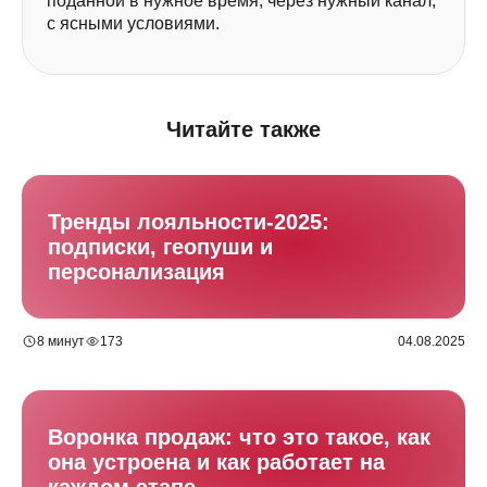
поданной в нужное время, через нужный канал,
с ясными условиями.
+7
Читайте также
Забронировать встречу
Тренды лояльности-2025:
Я даю согласие на обработку персональных данных
подписки, геопуши и
в соответствии с
Политикой конфиденциальности
персонализация
8 минут
173
04.08.2025
О сервисе
Для кого
Тариф
Создание карты
AI-аналитика
Кейсы
Программа лояльности
API документация
База знаний
Воронка продаж: что это такое, как
Общие вопросы:
info@loyalclub.ru
она устроена и как работает на
Поддержка пользователей:
каждом этапе