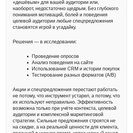
«дешёвым» для вашей аудитории или,
наоборот, недостаточно щедрым. Без глубокого
понимания мотиваций, болей и поведения
целевой аудитории любые спецпредложения
становятся игрой в угадайку.
Решения — в исследовании:
Проведение опросов
Анализ поведения на сайте
Использование CRM и истории покупок
Тестирование разных форматов (A/B)
Акции и спецпредложения перестают работать
не потому, что инструмент устарел, а потому, что
Покажем, сколько денег скрыто
их используют неправильно. Эффективность
в вашей клиентской базе
возможна только при учёте контекста, целевой
аудитории и комплексной маркетинговой
Забронируйте встречу, и мы настроим
программу лояльности под ключ для вас
стратегии. Сильные предложения строятся не
совершенно бесплатно
на скидке, а на реальной ценности для клиента,