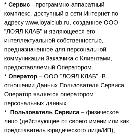
"ЛОЯЛ КЛАБ" договор, предполагающий
передачу персональных данных Заказчиком
ООО "ЛОЯЛ КЛАБ" и обработку ООО
"ЛОЯЛ КЛАБ" таких персональных данных.
*
Клиент Заказчика
- физическое лицо,
являющееся потенциальным, действующим
либо бывшим клиентом Заказчика, либо
иное физическое лицо, персональные
данные которого обрабатывает Заказчик на
законном основании.
*
Данные Пользователя Сервиса
-
персональные данные, относящиеся
непосредственно к Пользователю Сервиса
(адрес электронной почты, опционально -
ФИО).
*
Данные Заказчика/Клиента Заказчика
-
любая информация (включая персональные
данные), которая была передана ООО
"ЛОЯЛ КЛАБ" для обработки.
*
Обработка персональных данных
-
любое действие (операция) или