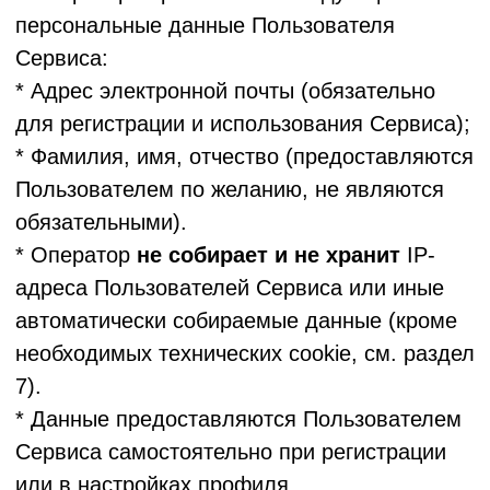
налогоплательщика (дата (число, месяц,
год) и место постановки на учет, дата
(число, месяц, год) выдачи свидетельства);
данные паспорта или иного
удостоверяющего личность документа;
сведения об участии в управлении
хозяйствующим субъектом (за исключением
жилищного, жилищно-строительного,
гаражного кооперативов, садоводческого,
огороднического, дачного потребительских
кооперативов, товарищества собственников
недвижимости и профсоюза,
зарегистрированного в установленном
порядке), занятии предпринимательской
деятельностью; номер расчетного счета.
2.3. Данные Клиента Заказчика:
ООО "ЛОЯЛ КЛАБ" вправе обрабатывать
персональные данные Клиентов Заказчика,
предоставленные Заказчиком по его
поручению, такие как: фамилия, имя,