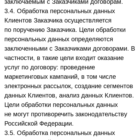
4.4. ООО "ЛОЯЛ КЛАБ" осуществляет
обработку персональных данных Клиентов
Заказчика на основании заключенных
с Заказчиками договоров.
4.5. ООО "ЛОЯЛ КЛАБ" принимает все
необходимые меры по выполнению
требований законодательства,
не обрабатывает персональные данные
в случаях, когда это не допускается.
5. Порядок и условия обработки
Персональных данных
5.1. Обработка
Данных Пользователя
Сервиса/Заказчика
осуществляется
автоматизированным способом (для
функционирования Сервиса) и
неавтоматизированным (при обработке
запросов).