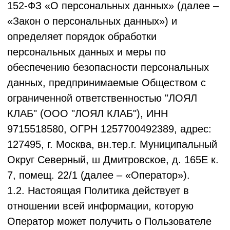
ограниченной ответственностью "ЛОЯЛ
КЛАБ" (ООО "ЛОЯЛ КЛАБ"), ИНН
9715518580, ОГРН 1257700492389, адрес:
127495, г. Москва, вн.тер.г. Муниципальный
Округ Северный, ш Дмитровское, д. 165Е к.
7, помещ. 22/1 (далее – «Оператор»).
1.2. Настоящая Политика действует в
отношении всей информации, которую
Оператор может получить о Пользователе
Сервиса во время использования им сайта,
расположенного по адресу www.loyalclub.ru
(далее – «Сервис»).
1.3. Использование Сервиса, включая
регистрацию, означает безоговорочное
согласие Пользователя Сервиса с
настоящей Политикой и указанными в ней
условиями обработки его персональных
данных и данных, содержащихся в
загружаемых им документах. В случае
несогласия с этими условиями
Пользователь Сервиса должен