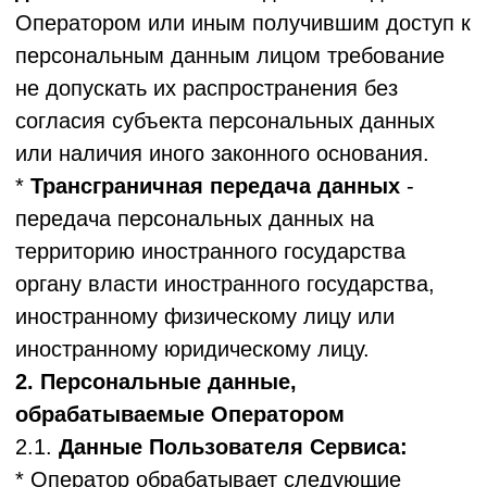
КЛАБ" исключительно для исполнения
указанного договора и заключения
договоров с субъектом персональных
данных: фамилия, имя, отчество; пол;
гражданство; дата (число, месяц, год) и
место рождения (страна, республика, край,
область, район, город, поселок, деревня,
иной населенный пункт); адрес места
проживания (почтовый индекс, страна,
республика, край, область, район, город,
поселок, деревня, иной населенный пункт,
улица, дом, корпус, квартира); сведения о
регистрации по месту жительства или
пребывания (почтовый индекс, страна,
республика, край, область, район, город,
поселок, деревня, иной населенный пункт,
улица, дом, корпус, квартира); номера
телефонов (домашний, мобильный,
рабочий), адрес электронной почты;
замещаемая должность;
идентификационный номер