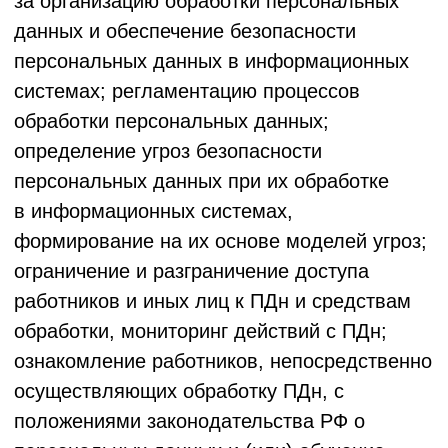
если иное не предусмотрено новой
редакцией Политики. Пользователи Сервиса
уведомляются об изменениях путем
публикации новой редакции на Сайте.
Рекомендуется регулярно проверять
актуальность Политики.
9.4. Все вопросы, связанные с обработкой
персональных данных Оператором, можно
направить по адресу: [127495, г. Москва,
вн.тер.г. Муниципальный Округ Северный, ш
Дмитровское, д. 165Е к. 7, помещ. 22/1
ООО "ЛОЯЛ КЛАБ"] или на адрес
электронной почты: support@loyalclub.ru.