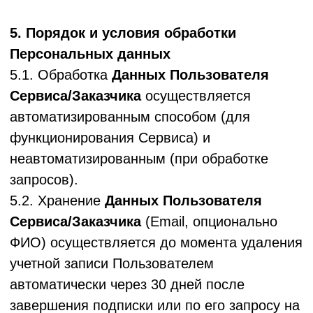
ограничение и разграничение доступа
работников и иных лиц к ПДн и средствам
обработки, мониторинг действий с ПДн;
ознакомление работников, непосредственно
осуществляющих обработку ПДн, с
положениями законодательства РФ о
персональных данных и (или) обучение
указанных работников.
5.10. Технические меры включают в себя:
- обеспечение физической безопасности
помещений и средств обработки ПДн,
пропускной режим, охрану,
видеонаблюдение;
- разработку на основе модели угроз
системы защиты персональных данных для
установленных Правительством Российской
Федерации уровней защищенности
персональных данных при их обработке
в информационных системах;
- применение средств обеспечения
безопасности (антивирусных средств,