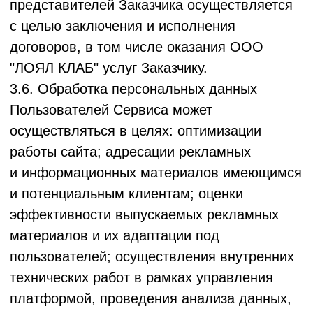
5.2. Хранение
Данных Пользователя
Сервиса/Заказчика
(Email, опционально
ФИО) осуществляется до момента удаления
учетной записи Пользователем
автоматически через 30 дней после
завершения подписки или по его запросу на
адрес support@loyalclub.ru, если иное не
требуется законодательством.
5.3. Обработка персональных данных ООО
"ЛОЯЛ КЛАБ» осуществляется
в соответствии со следующими
принципами:
- законность и справедливая основа
обработки персональных данных;
- ограничение обработки персональных
данных достижением конкретных, заранее
определённых и законных целей;
соответствие содержания и объёма
обрабатываемых персональных данных
заявленным целям обработки;
- недопущение объединения баз данных,