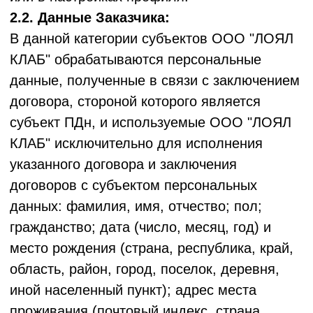
отчество; пол; e-mail; телефон; дата
рождения; IP-адреса; данные устройства,
с которого осуществляется просмотр сайта,
мобильного приложения; другие данные
предоставленные Заказчиком
(не относящиеся к специальным
и биометрическим ПДн). Категория ПДн –
иная.
3. Цели обработки Персональных данных
3.1. Обработка персональных данных
ограничивается достижением конкретных,
заранее определенных и законных целей.
Не допускается обработка персональных
данных, несовместимая с целями сбора
персональных данных.
3.2. Цели обработки персональных данных
происходят в том числе из целей
фактически осуществляемой ООО "ЛОЯЛ
КЛАБ" деятельности, а также деятельности,
которая предусмотрена учредительными
документами, и конкретных бизнес-