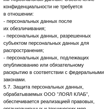
необходимые файлы cookie для
обеспечения функционирования (например,
для аутентификации Пользователя
Сервиса, сохранения сессии).
7.2. Сервис может использовать
аналитические файлы cookie (например,
Яндекс.Метрика, Google Analytics) в
обезличенном виде для улучшения работы
Сервиса.
7.3. Пользователь Сервиса может управлять
настройками cookie в своем браузере.
Отключение технически необходимых cookie
может привести к невозможности
использования Сервиса.
8. Ответственность
8.1. Оператор несет ответственность за
надлежащую обработку Данных
Пользователя Сервиса/Заказчика/Клиента
Заказчика в соответствии с
законодательством РФ.
8.2. Оператор
не несет