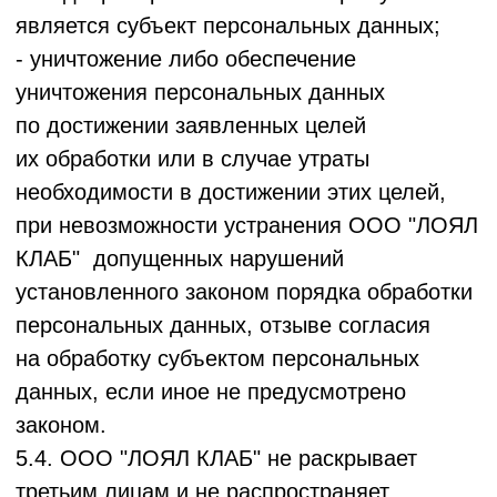
иные платежные реквизиты Пользователя
Сервиса; их обработка осуществляется
исключительно платежным партнером в
соответствии с его политикой
конфиденциальности.
6. Права субъектов Персональных
данных
6.1.
Пользователь Сервиса/
Заказчик
имеет право:
* Получать информацию, касающуюся
обработки его персональных данных;
* Требовать уточнения, блокирования или
уничтожения своих персональных данных
(например, путем редактирования профиля
или запроса на удаление аккаунта);
* Отозвать согласие на обработку своих
персональных данных путем удаления
аккаунта или направления запроса
Оператору;
* Осуществлять иные права,
предусмотренные Законом о персональных