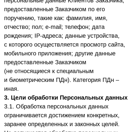
осуществлять обработку персональных
данных в статистических или иных
исследовательских целях при условии
обязательного обезличивания персональных
данных.
3.8. ООО "ЛОЯЛ КЛАБ" не обрабатывает
персональные данные, не требующиеся для
достижения целей, указанных в Политике,
не использует персональные данные
субъектов в каких-либо целях, отличных
от указанных выше.
4. Правовые основания обработки
Персональных данных
4.1. Правовым основанием обработки
персональных данных
являются:
Конституция
Российской
Федерации; уставные документы ООО
"ЛОЯЛ КЛАБ"; договоры, заключаемые в
процессе деятельности ООО "ЛОЯЛ КЛАБ";
согласие на обработку персональных
данных (в случаях, прямо не