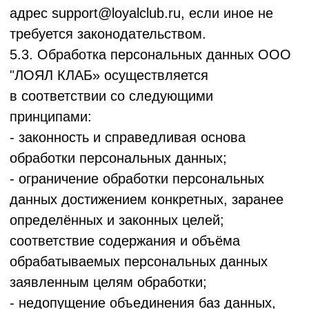
межсетевых экранов, средств защиты
от несанкционированного доступа, иных
согласно законодательству и актам ООО
"ЛОЯЛ КЛАБ"), в том числе прошедших
процедуру оценки соответствия
в установленном порядке; резервное
копирование информации для возможности
восстановления;
- учет и хранение носителей информации,
исключающие их хищение, подмену,
несанкционированное копирование
и уничтожение;
- периодическое проведение мониторинга
действий пользователей, расследование
инцидентов в случае нарушения правил
обработки и защиты персональных данных;
- использование шифрований во время
транзакций;
- использование компьютерных систем
с ограниченным доступом;
- хранение данных в зашифрованном виде,