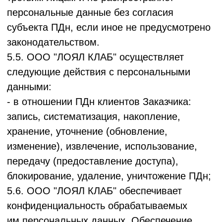
данных.
* Для реализации своих прав Пользователь
Сервиса может обратиться к Оператору по
контактным данным, указанным в разделе 9
Политики.
6.2.
Клиент Заказчика
:
* Поскольку Оператор обрабатывает
Данные Клиента Заказчика временно, по
поручению Заказчика, и не хранит их,
Клиенту Заказчиука для реализации своих
прав (доступ, уточнение, удаление, отзыв
согласия на обработку и трансграничную
передачу и т.д.) следует
обращаться
непосредственно к Заказчику.
* Оператор окажет
Клиенту Заказчика
необходимое содействие в выполнении
запросов Клиентов Заказчика в рамках
своих технических возможностей и
обязательств как обработчика.
7. Использование файлов Cookie
7.1. Сервис использует технически