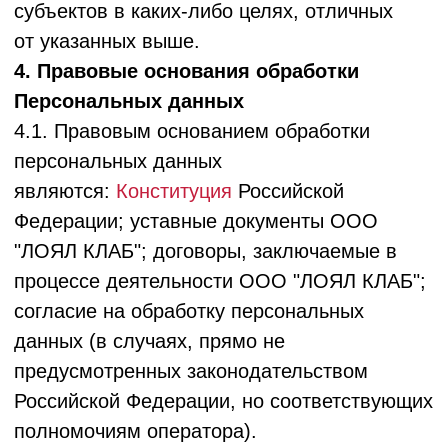
при невозможности устранения ООО "ЛОЯЛ
КЛАБ" допущенных нарушений
установленного законом порядка обработки
персональных данных, отзыве согласия
на обработку субъектом персональных
данных, если иное не предусмотрено
законом.
5.4. ООО "ЛОЯЛ КЛАБ" не раскрывает
третьим лицам и не распространяет
персональные данные без согласия
субъекта ПДн, если иное не предусмотрено
законодательством.
5.5. ООО "ЛОЯЛ КЛАБ" осуществляет
следующие действия с персональными
данными:
- в отношении ПДн клиентов Заказчика:
запись, систематизация, накопление,
хранение, уточнение (обновление,
изменение), извлечение, использование,
передачу (предоставление доступа),
блокирование, удаление, уничтожение ПДн;