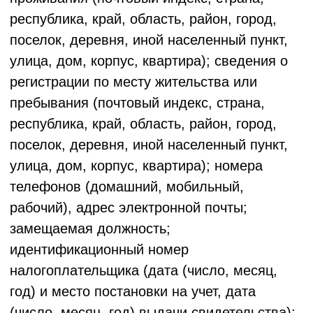
процессов в конкретных информационных
системах персональных данных.
3.3. ООО "ЛОЯЛ КЛАБ" не осуществляет
сбор персональных данных Клиентов
Заказчиков и не обязан получать согласия
на обработку таких данных согласно
заключаемым с Заказчиками договорам.
3.4. Обработка персональных данных
Клиентов Заказчика осуществляется
по поручению Заказчика. Цели обработки
персональных данных определяются
заключенными с Заказчиками договорами. В
частности, в такие цели входит оказание
услуг по договору: проведение
маркетинговых кампаний, в том числе
электронных рассылок, создание сегментов
данных Клиентов, анализ данных Клиентов.
Цели обработки персональных данных
не могут противоречить законодательству
Российской Федерации.
3.5. Обработка персональных данных