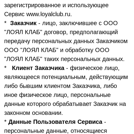
совокупность действий (операций),
совершаемых с использованием средств
автоматизации или без использования таких
средств с персональными данными.
*
Конфиденциальность персональных
данных
- обязательное для соблюдения
Оператором или иным получившим доступ к
персональным данным лицом требование
не допускать их распространения без
согласия субъекта персональных данных
или наличия иного законного основания.
*
Трансграничная передача данных
-
передача персональных данных на
территорию иностранного государства
органу власти иностранного государства,
иностранному физическому лицу или
иностранному юридическому лицу.
2. Персональные данные,
обрабатываемые Оператором
2.1.
Данные Пользователя Сервиса:
* Оператор обрабатывает следующие