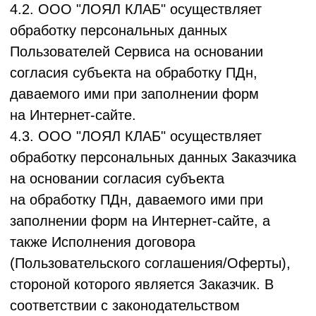
5.6. ООО "ЛОЯЛ КЛАБ" обеспечивает
конфиденциальность обрабатываемых
им персональных данных. Обеспечение
конфиденциальности не требуется
в отношении:
- персональных данных после
их обезличивания;
- персональных данных, разрешенных
субъектом персональных данных для
распространения;
- персональных данных, подлежащих
опубликованию или обязательному
раскрытию в соответствии с федеральными
законами.
5.7. Защита персональных данных,
обрабатываемых ООО "ЛОЯЛ КЛАБ",
обеспечивается реализацией правовых,
организационных и технических мер,
необходимых и достаточных для
обеспечения требований законодательства
в области защиты персональных данных.