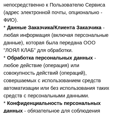
персональные данные Пользователя
Сервиса:
* Адрес электронной почты (обязательно
для регистрации и использования Сервиса);
* Фамилия, имя, отчество (предоставляются
Пользователем по желанию, не являются
обязательными).
* Оператор
не собирает и не хранит
IP-
адреса Пользователей Сервиса или иные
автоматически собираемые данные (кроме
необходимых технических cookie, см. раздел
7).
* Данные предоставляются Пользователем
Сервиса самостоятельно при регистрации
или в настройках профиля.
2.2. Данные Заказчика:
В данной категории субъектов ООО "ЛОЯЛ
КЛАБ" обрабатываются персональные
данные, полученные в связи с заключением
договора, стороной которого является
субъект ПДн, и используемые ООО "ЛОЯЛ