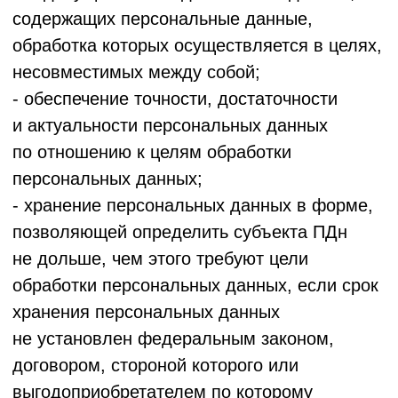
в том числе при использовании сторонних
хранилищ;
- контроль за выполнением
соответствующих требований
(самостоятельно или с привлечением
на договорной основе иных лиц, имеющих
лицензию на осуществление деятельности
по технической защите конфиденциальной
информации) не реже 1 раза в 3 года.
5.11. Условия прекращения обработки
персональных данных: достижение целей
обработки ПДн, прекращение договорных
отношений с Заказчиком, истечение срока
действия согласия или отзыв согласия,
выявление неправомерной обработки ПДн.
5.12.
Обработка платежей:
При оплате
услуг Сервиса Пользователь
перенаправляется на страницу платежной
системы «ЮКаssа» (ООО НКО «ЮМани»).
Оператор не собирает, не хранит и не
обрабатывает данные банковских карт или