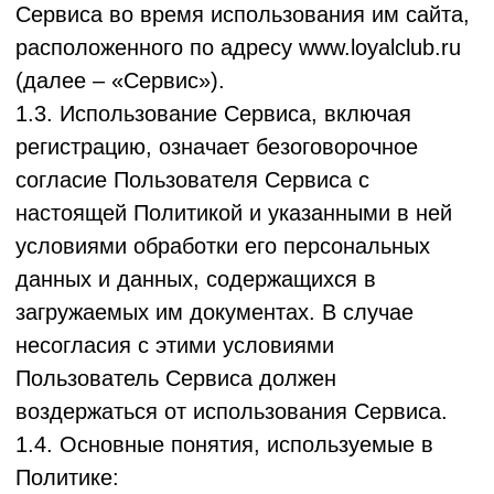
воздержаться от использования Сервиса.
1.4. Основные понятия, используемые в
Политике:
*
Сервис
- программно-аппаратный
комплекс, доступный в сети Интернет по
адресу www.loyalclub.ru, созданное ООО
"ЛОЯЛ КЛАБ" и являющееся его
интеллектуальной собственностью,
предназначенное для персональной
коммуникации Заказчика с Клиентами,
предоставляемый Оператором.
*
Оператор
– ООО "ЛОЯЛ КЛАБ". В
отношении Данных Пользователя Сервиса
Оператор является оператором
персональных данных.
*
Пользователь Сервиса
– физическое
лицо (действующее от своего имени или как
представитель юридического лица/ИП),
зарегистрированное и использующее
Сервис www.loyalclub.ru.
*
Заказчик
- лицо, заключившее с ООО