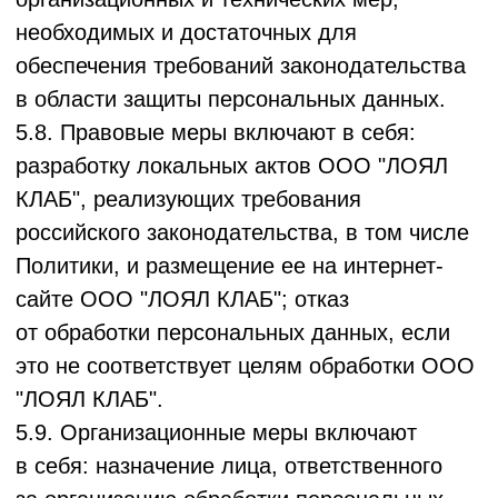
ответственности
за действия
Пользователя Сервиса/Заказчика/Клиента
Заказчика, включая:
* Законность получения им своих данных.
* Содержание и достоверность
предоставляемых данных.
9. Заключительные положения
9.1. Настоящая Политика является
общедоступным документом и постоянно
доступна по адресу: www.loyalclub.ru.
9.2. Настоящая Политика применяется
также к персональным данным, полученным
Оператором до вступления в силу
настоящей Политики, но обрабатываемым
после ее вступления в силу.
9.3. Оператор вправе вносить изменения в
настоящую Политику. Новая редакция
Политики вступает в силу с момента ее
размещения по адресу, указанному в п. 9.1,