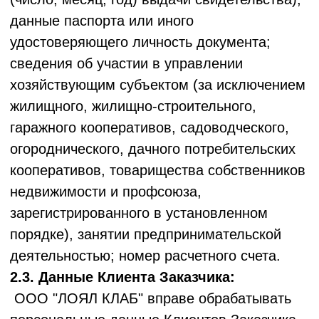
представителей Заказчика осуществляется
с целью заключения и исполнения
договоров, в том числе оказания ООО
"ЛОЯЛ КЛАБ" услуг Заказчику.
3.6. Обработка персональных данных
Пользователей Сервиса может
осуществляться в целях: оптимизации
работы сайта; адресации рекламных
и информационных материалов имеющимся
и потенциальным клиентам; оценки
эффективности выпускаемых рекламных
материалов и их адаптации под
пользователей; осуществления внутренних
технических работ в рамках управления
платформой, проведения анализа данных,
тестов, исследований, опросов,
совершенствования и оптимизации сайта,
в т.ч. в целях адаптации отображения
материалов сайта под устройства
пользователей.
3.7. ООО "ЛОЯЛ КЛАБ" вправе