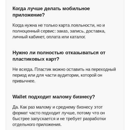
Когда лучше делать мобильное
приложение?
Покажем, сколько денег скрыто
в вашей клиентской базе
Когда нужна не только карта лояльности, но и
полноценный сервис: заказ, запись, доставка,
Забронируйте встречу, и мы настроим
программу лояльности под ключ для вас
личный кабинет, оплата или каталог.
совершенно бесплатно
Нужно ли полностью отказываться от
пластиковых карт?
+7
Не всегда. Пластик можно оставить на переходный
период или для части аудитории, которой он
привычнее.
Wallet подходит малому бизнесу?
Забронировать встречу
Да. Как раз малому и среднему бизнесу этот
Я даю согласие на обработку персональных данных
формат часто подходит лучше, потому что он
в соответствии с
Политикой конфиденциальности
быстрее запускается и не требует разработки
отдельного приложения.