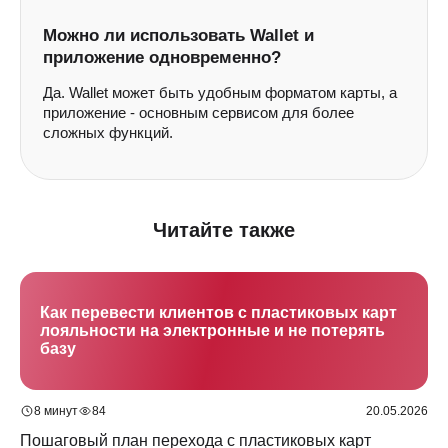
Можно ли использовать Wallet и
приложение одновременно?
О сервисе
Для кого
Тариф
Создание карты
AI-аналитика
Кейсы
Программа лояльности
Да. Wallet может быть удобным форматом карты, а
приложение - основным сервисом для более
API документация
База знаний
сложных функций.
Общие вопросы:
info@loyalclub.ru
Поддержка пользователей:
support@loyalclub.ru
8 (800) 770 - 75 - 21
Публичная оферта
Читайте также
Политика конфиденциальности
Москва, Сколково, Б-р Большой, д.
42, стр. 1
ООО "ЛОЯЛ КЛАБ"
Как перевести клиентов с пластиковых карт
ИНН 9715518580
лояльности на электронные и не потерять
базу
8 минут
84
20.05.2026
Пошаговый план перехода с пластиковых карт