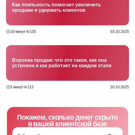
Как лояльность помогает увеличить
продажи и удержать клиентов
+7
10 минут
105
03.10.2025
Забронировать встречу
Воронка продаж: что это такое, как она
устроена и как работает на каждом этапе
Я даю согласие на обработку персональных данных
в соответствии с
Политикой конфиденциальности
5 минут
115
20.10.2025
О сервисе
Для кого
Тариф
Создание карты
AI-аналитика
Кейсы
Программа лояльности
API документация
База знаний
Общие вопросы:
info@loyalclub.ru
Поддержка пользователей: