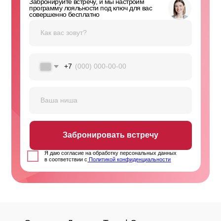
support@loyalclub.ru
8 (800) 770 - 75 - 21
Публичная оферта
Политика конфиденциальности
Москва, Сколково, Б-р Большой, д.
42, стр. 1
ООО "ЛОЯЛ КЛАБ"
ИНН 9715518580